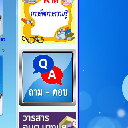
ขจร
622