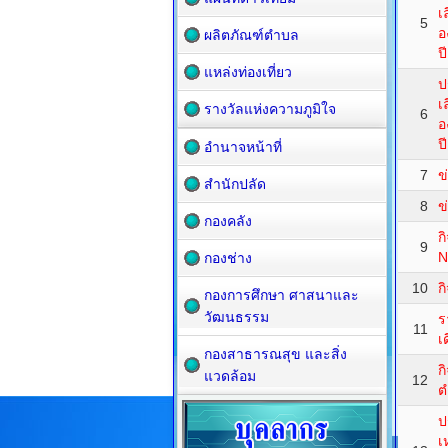
เ
5
อ
ผลิตภัณฑ์ตำบล
ป
แหล่งท่องเที่ยว
ป
เ
รางวัลแห่งความภูมิใจ
6
อ
ป
อำนาจหน้าที่
7
ข
สำนักปลัด
8
ข
กองคลัง
ก
9
N
กองช่าง
10
ก
กองการศึกษา ศาสนาและ
วัฒนธรรม
ร
11
เ
กองสาธารณสุข และสิ่ง
ก
แวดล้อม
12
ต
ป
เ