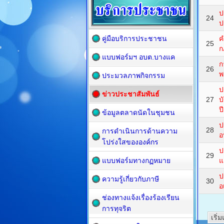
ป
24
ป
คู่มือบริการประชาชน
ค
25
ก
แบบฟอร์มฯ อบต.บางแค
ก
26
พ
ประมวลภาพกิจกรรม
ป
ข่าวประชาสัมพันธ์
27
บ
ป
ข้อมูลตลาดนัดในชุมชน
ป
28
การดำเนินการด้านความ
อ
โปร่งใสขององค์กร
ป
29
แบบฟอร์มทางกฏหมาย
แ
ป
ความรู้เกี่ยวกับภาษี
30
อ
ช่องทางแจ้งเรื่องร้องเรียน
การทุจริต
เริ่