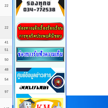
22
22
41
51
50
48
54
97