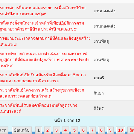
ระกาศการยื่นแบบแสดงรายการเพื่อเสียภาษีป้าย
งานกองคลัง
ระจำปีงบประมาณ ๒๕๖๙
ำสั่งแต่งตั้งพนักงานเจ้าหน้าที่เพื่อปฏิบัติการตาม
งานกองคลัง
ฎหมายว่าด้วยภาษีป้าย ประจำปี พ.ศ.๒๕๖๙
ารขยายระยะเวลาจัดเก็บภาษีที่ดินและสิ่งปลูกสร้าง
งานพัสดุ
.ศ.๒๕๖๘
ระกาศขยายกำหนดเวลาดำเนินการตามพระราช
ัญญัติภาษีที่ดินและสิ่งปลูกสร้าง พ.ศ.๒๕๖๒ ประจำ
งานพัสดุ
ี ๒๕๖๙
ระชาสัมพันธ์เปิดรับสมัครรับเลือกตั้งสมาชิกสภา
มนตรี
บต.และนายกอบต.กรณีครบวาระ
ระชาสัมพันธ์โครงการเสริมสร้างสุขภาพเชิงรุก
กันยา
ละลดภาวะคลอดก่อนกำหนด
ระชาสัมพันธ์รับสมัครฝึกอบรมหลักสูตรช่าง
ศิริพร
เนกประสงค์
หน้า 1 จาก 12
มแรก
ย้อนกลับ
1
2
3
4
5
6
7
8
9
10
ถั