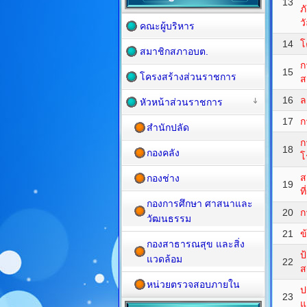
13
ภ
วั
คณะผู้บริหาร
14
โ
สมาชิกสภาอบต.
ก
15
โครงสร้างส่วนราชการ
ส
16
ล
หัวหน้าส่วนราชการ
17
ก
สำนักปลัด
ก
18
กองคลัง
โ
ส
กองช่าง
19
ที
กองการศึกษา ศาสนาและ
20
ก
วัฒนธรรม
21
ข
กองสาธารณสุข และสิ่ง
ป
แวดล้อม
22
ส
หน่วยตรวจสอบภายใน
ป
23
แ