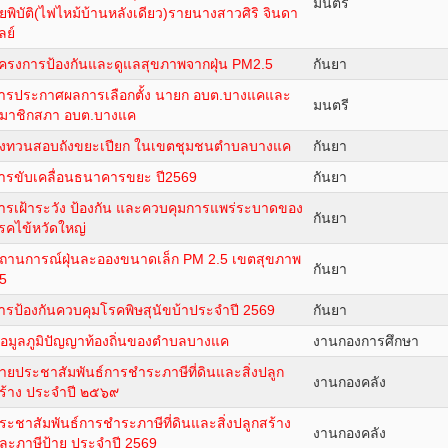
มนตรี
ัยพิบัติ(ไฟไหม้บ้านหลังเดียว)รายนางสาวศิริ จินดา
ลย์
ครงการป้องกันและดูแลสุขภาพจากฝุ่น PM2.5
กันยา
ารประกาศผลการเลือกตั้ง นายก อบต.บางแคและ
มนตรี
มาชิกสภา อบต.บางแค
งทวนสอบถังขยะเปียก ในเขตชุมชนตำบลบางแค
กันยา
ารขับเคลื่อนธนาคารขยะ ปี2569
กันยา
ารเฝ้าระวัง ป้องกัน และควบคุมการแพร่ระบาดของ
กันยา
รคไข้หวัดใหญ่
ถานการณ์ฝุ่นละอองขนาดเล็ก PM 2.5 เขตสุขภาพ
กันยา
่5
ารป้องกันควบคุมโรคพิษสุนัขบ้าประจำปี 2569
กันยา
้อมูลภูมิปัญญาท้องถิ่นของตำบลบางแค
งานกองการศึกษา
้ายประชาสัมพันธ์การชำระภาษีที่ดินและสิ่งปลูก
งานกองคลัง
ร้าง ประจำปี ๒๕๖๙
ระชาสัมพันธ์การชำระภาษีที่ดินและสิ่งปลูกสร้าง
งานกองคลัง
ละภาษีป้าย ประจำปี 2569