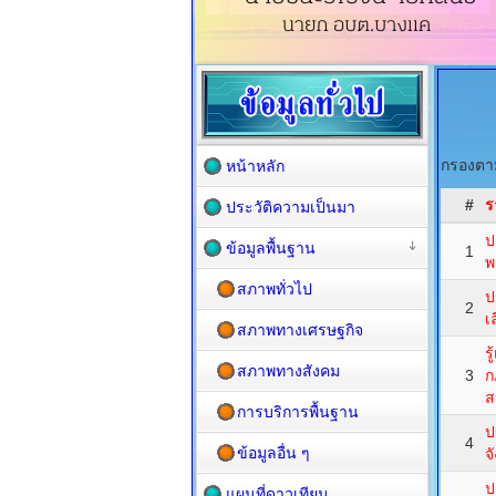
กรองตาม
หน้าหลัก
#
ร
ประวัติความเป็นมา
ป
ข้อมูลพื้นฐาน
1
พ
สภาพทั่วไป
ป
2
เ
สภาพทางเศรษฐกิจ
ร
สภาพทางสังคม
3
ก
ส
การบริการพื้นฐาน
ป
4
ข้อมูลอื่น ๆ
จ
ป
แผนที่ดาวเทียม