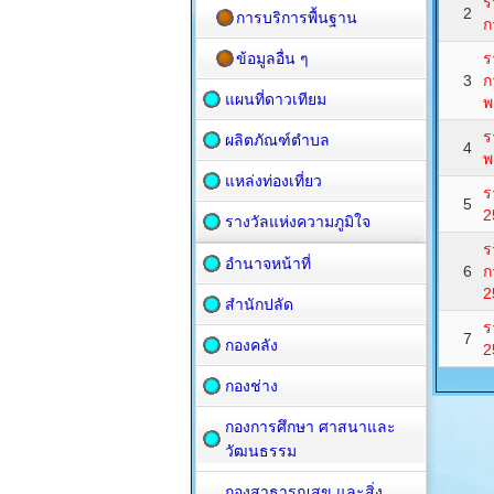
ร
2
การบริการพื้นฐาน
ก
ข้อมูลอื่น ๆ
ร
3
ก
แผนที่ดาวเทียม
พ
ร
ผลิตภัณฑ์ตำบล
4
พ
แหล่งท่องเที่ยว
ร
5
2
รางวัลแห่งความภูมิใจ
ร
อำนาจหน้าที่
6
ก
2
สำนักปลัด
ร
7
กองคลัง
2
กองช่าง
กองการศึกษา ศาสนาและ
วัฒนธรรม
กองสาธารณสุข และสิ่ง