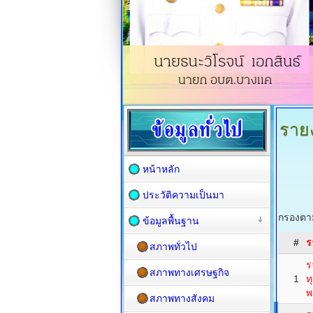
ราย
หน้าหลัก
ประวัติความเป็นมา
กรองตาม
ข้อมูลพื้นฐาน
#
ร
สภาพทั่วไป
ร
สภาพทางเศรษฐกิจ
1
ท
พ
สภาพทางสังคม