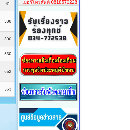
เบอร์โทรศัพท์ 0818570228
61
388
300
530
652
563