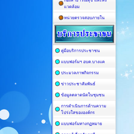
กองสาธารณสุข และสิ่ง
แวดล้อม
หน่วยตรวจสอบภายใน
คู่มือบริการประชาชน
แบบฟอร์มฯ อบต.บางแค
ประมวลภาพกิจกรรม
ข่าวประชาสัมพันธ์
ข้อมูลตลาดนัดในชุมชน
การดำเนินการด้านความ
โปร่งใสขององค์กร
แบบฟอร์มทางกฏหมาย