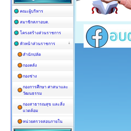
คณะผู้บริหาร
สมาชิกสภาอบต.
โครงสร้างส่วนราชการ
หัวหน้าส่วนราชการ
สำนักปลัด
กองคลัง
กองช่าง
กองการศึกษา ศาสนาและ
วัฒนธรรม
กองสาธารณสุข และสิ่ง
แวดล้อม
หน่วยตรวจสอบภายใน