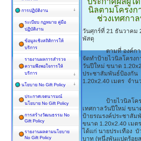
ประกาศผลผู้ได้
นิลตามโครงการ
การปฏิบัติงาน
ช่วงเทศกาล
ระเบียบ กฏหมาย คู่มือ
ปฏิบัติงาน
วันศุกร์ที่ 21 ธันวาค
พัสดุ
ข้อมูลเชิงสถิติการให้
บริการ
ตามที่ องค์การบริ
จัดทำป้ายไวนิลโครงกา
รายงานผลการสำรวจ
วันปีใหม่ ขนาด 1.20x
ความพึงพอใจการให้
ประชาสัมพันธ์ป้องกั
บริการ
1.20x2.40 เมตร จำนว
นโยบาย No Gift Policy
ประกาศเจตนารมณ์
ป้ายไวนิลโครงการป
นโยบาย No Gift Policy
เทศกาลวันปีใหม่ ข
การสร้างวัฒนธรรม No
ป้ายรณรงค์ประชาสัมพัน
Gift Policy
ขนาด 1.20x2.40 เมต
ได้แก่ นายประเทือง บั
รายงานผลตามนโยบาย
No Gift Policy
บาท (หนึ่งพันแปดร้อย