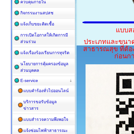
ควบคุมภายใน
กิจกรรมงานสปสช
แจ้งเก็บขยะติดเชื้อ
แบบสอ
การเปิดโอกาสให้เกิดการมี
ประเภทและขนาด
ส่วนร่วม
สาธารณสุข ที่ต้
แจ้งเรื่องร้องเรียนการทุจริต
ก่อนก
นโยบายการคุ้มครองข้อมูล
ส่วนบุคคล
E-service
แบบคำร้องทั่วไปออนไลน์
บริการขอรับข้อมูล
ข่าวสาร
แบบสำรวจความพึงพอใจ
แจ้งซ่อมไฟฟ้าสาธารณะ